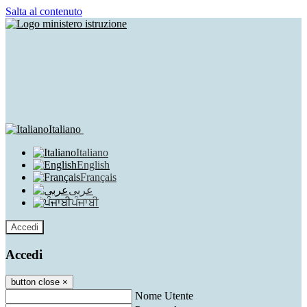
Salta al contenuto
Italiano
Italiano
English
Français
عربى
ਪੰਜਾਬੀ
Accedi
Accedi
button close
×
Nome Utente