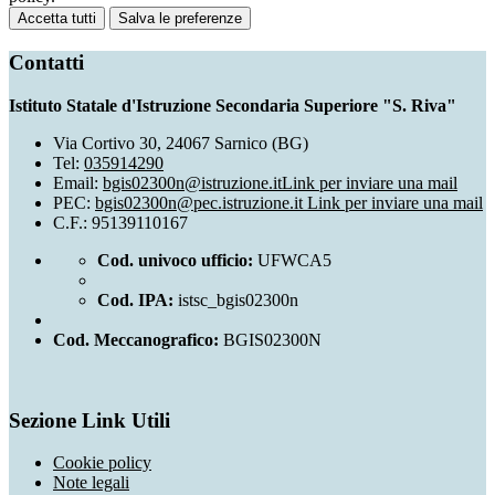
Accetta tutti
Salva le preferenze
Contatti
Istituto Statale d'Istruzione Secondaria Superiore "S. Riva"
Via Cortivo 30, 24067 Sarnico (BG)
Tel:
035914290
Email:
bgis02300n@istruzione.it
Link per inviare una mail
PEC:
bgis02300n@pec.istruzione.it
Link per inviare una mail
C.F.: 95139110167
Cod. univoco ufficio:
UFWCA5
Cod. IPA:
istsc_bgis02300n
Cod. Meccanografico:
BGIS02300N
Sezione Link Utili
Cookie policy
Note legali