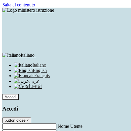
Salta al contenuto
Italiano
Italiano
English
Français
عربى
ਪੰਜਾਬੀ
Accedi
Accedi
button close
×
Nome Utente