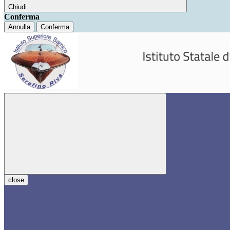
Chiudi
Conferma
Annulla
Conferma
close