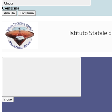
Chiudi
Conferma
Annulla
Conferma
close