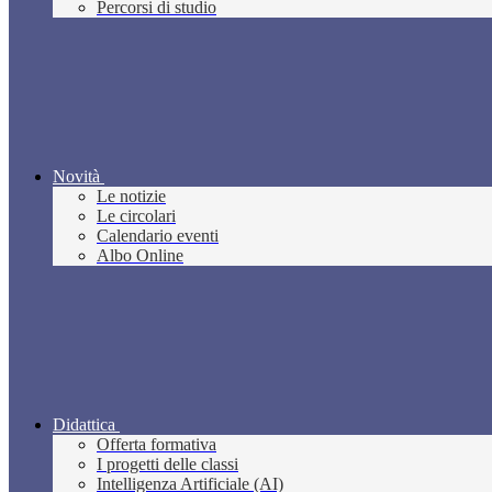
Percorsi di studio
Novità
Le notizie
Le circolari
Calendario eventi
Albo Online
Didattica
Offerta formativa
I progetti delle classi
Intelligenza Artificiale (AI)