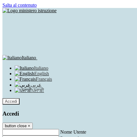
Salta al contenuto
Italiano
Italiano
English
Français
عربى
ਪੰਜਾਬੀ
Accedi
Accedi
button close
×
Nome Utente