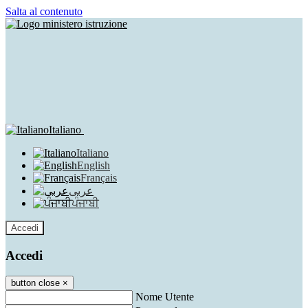
Salta al contenuto
Italiano
Italiano
English
Français
عربى
ਪੰਜਾਬੀ
Accedi
Accedi
button close
×
Nome Utente