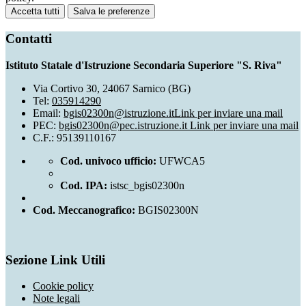
Accetta tutti
Salva le preferenze
Contatti
Istituto Statale d'Istruzione Secondaria Superiore "S. Riva"
Via Cortivo 30, 24067 Sarnico (BG)
Tel:
035914290
Email:
bgis02300n@istruzione.it
Link per inviare una mail
PEC:
bgis02300n@pec.istruzione.it
Link per inviare una mail
C.F.: 95139110167
Cod. univoco ufficio:
UFWCA5
Cod. IPA:
istsc_bgis02300n
Cod. Meccanografico:
BGIS02300N
Sezione Link Utili
Cookie policy
Note legali