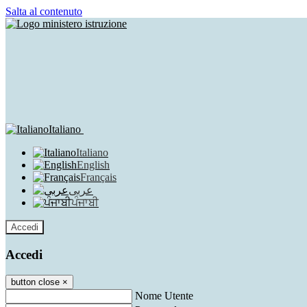
Salta al contenuto
Italiano
Italiano
English
Français
عربى
ਪੰਜਾਬੀ
Accedi
Accedi
button close
×
Nome Utente