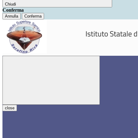
Chiudi
Conferma
Annulla
Conferma
close