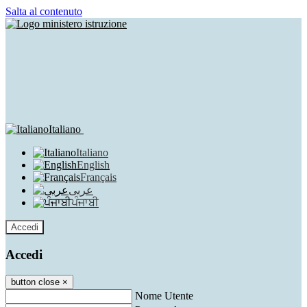
Salta al contenuto
Italiano
Italiano
English
Français
عربى
ਪੰਜਾਬੀ
Accedi
Accedi
button close
×
Nome Utente