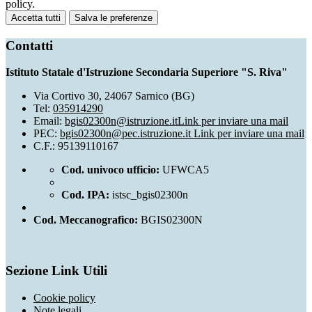
policy.
Accetta tutti
Salva le preferenze
Contatti
Istituto Statale d'Istruzione Secondaria Superiore "S. Riva"
Via Cortivo 30, 24067 Sarnico (BG)
Tel:
035914290
Email:
bgis02300n@istruzione.it
Link per inviare una mail
PEC:
bgis02300n@pec.istruzione.it
Link per inviare una mail
C.F.: 95139110167
Cod. univoco ufficio:
UFWCA5
Cod. IPA:
istsc_bgis02300n
Cod. Meccanografico:
BGIS02300N
Sezione Link Utili
Cookie policy
Note legali