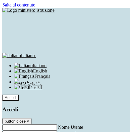
Salta al contenuto
Italiano
Italiano
English
Français
عربى
ਪੰਜਾਬੀ
Accedi
Accedi
button close
×
Nome Utente