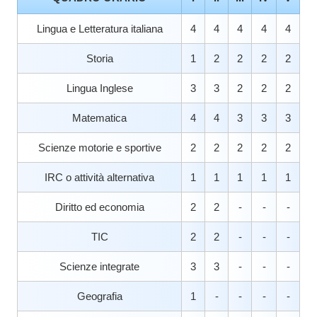
Lingua e Letteratura italiana
4
4
4
4
4
Storia
1
2
2
2
2
Lingua Inglese
3
3
2
2
2
Matematica
4
4
3
3
3
Scienze motorie e sportive
2
2
2
2
2
IRC o attività alternativa
1
1
1
1
1
Diritto ed economia
2
2
-
-
-
TIC
2
2
-
-
-
Scienze integrate
3
3
-
-
-
Geografia
1
-
-
-
-