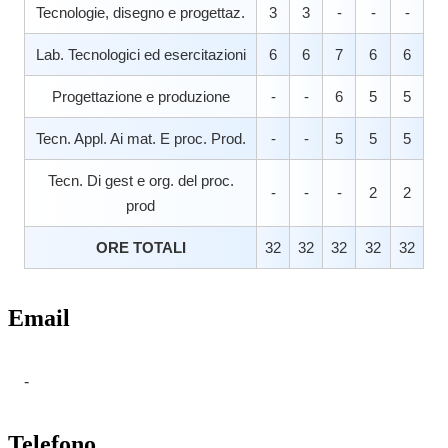
Tecnologie, disegno e progettaz.
3
3
-
-
-
Lab. Tecnologici ed esercitazioni
6
6
7
6
6
Progettazione e produzione
-
-
6
5
5
Tecn. Appl. Ai mat. E proc. Prod.
-
-
5
5
5
Tecn. Di gest e org. del proc.
-
-
-
2
2
prod
ORE TOTALI
32
32
32
32
32
Email
-
Telefono