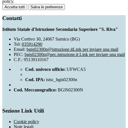
policy.
Accetta tutti
Salva le preferenze
Contatti
Istituto Statale d'Istruzione Secondaria Superiore "S. Riva"
Via Cortivo 30, 24067 Sarnico (BG)
Tel:
035914290
Email:
bgis02300n@istruzione.it
Link per inviare una mail
PEC:
bgis02300n@pec.istruzione.it
Link per inviare una mail
C.F.: 95139110167
Cod. univoco ufficio:
UFWCA5
Cod. IPA:
istsc_bgis02300n
Cod. Meccanografico:
BGIS02300N
Sezione Link Utili
Cookie policy
Note legali