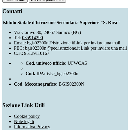
Contatti
Istituto Statale d'Istruzione Secondaria Superiore "S. Riva"
Via Cortivo 30, 24067 Sarnico (BG)
Tel:
035914290
Email:
bgis02300n@istruzione.it
Link per inviare una mail
PEC:
bgis02300n@pec.istruzione.it
Link per inviare una mail
C.F.: 95139110167
Cod. univoco ufficio:
UFWCA5
Cod. IPA:
istsc_bgis02300n
Cod. Meccanografico:
BGIS02300N
Sezione Link Utili
Cookie policy
Note legali
Informativa Privacy