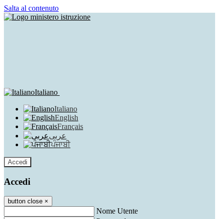
Salta al contenuto
Italiano
Italiano
English
Français
عربى
ਪੰਜਾਬੀ
Accedi
Accedi
button close
×
Nome Utente