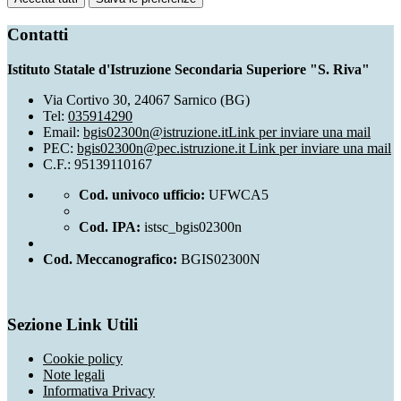
Contatti
Istituto Statale d'Istruzione Secondaria Superiore "S. Riva"
Via Cortivo 30, 24067 Sarnico (BG)
Tel:
035914290
Email:
bgis02300n@istruzione.it
Link per inviare una mail
PEC:
bgis02300n@pec.istruzione.it
Link per inviare una mail
C.F.: 95139110167
Cod. univoco ufficio:
UFWCA5
Cod. IPA:
istsc_bgis02300n
Cod. Meccanografico:
BGIS02300N
Sezione Link Utili
Cookie policy
Note legali
Informativa Privacy