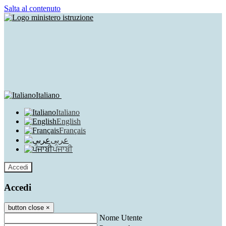
Salta al contenuto
Italiano
Italiano
English
Français
عربى
ਪੰਜਾਬੀ
Accedi
Accedi
button close
×
Nome Utente