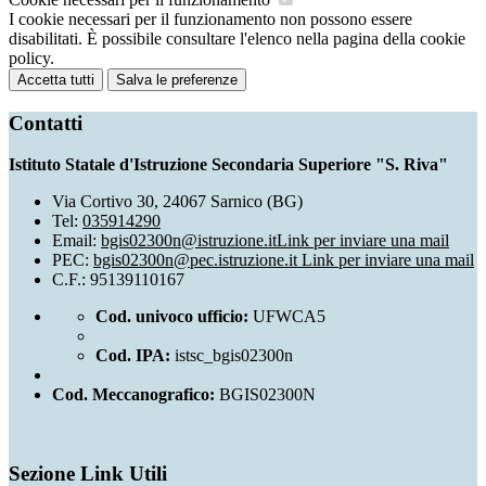
I cookie necessari per il funzionamento non possono essere
disabilitati. È possibile consultare l'elenco nella pagina della cookie
policy.
Accetta tutti
Salva le preferenze
Contatti
Istituto Statale d'Istruzione Secondaria Superiore "S. Riva"
Via Cortivo 30, 24067 Sarnico (BG)
Tel:
035914290
Email:
bgis02300n@istruzione.it
Link per inviare una mail
PEC:
bgis02300n@pec.istruzione.it
Link per inviare una mail
C.F.: 95139110167
Cod. univoco ufficio:
UFWCA5
Cod. IPA:
istsc_bgis02300n
Cod. Meccanografico:
BGIS02300N
Sezione Link Utili