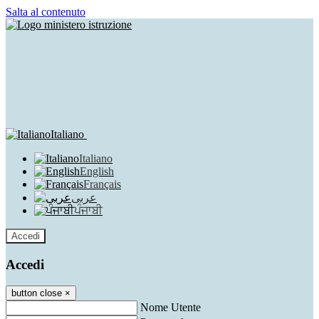
Salta al contenuto
Italiano
Italiano
English
Français
عربى
ਪੰਜਾਬੀ
Accedi
Accedi
button close
×
Nome Utente