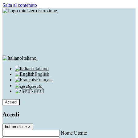
Salta al contenuto
Italiano
Italiano
English
Français
عربى
ਪੰਜਾਬੀ
Accedi
Accedi
button close
×
Nome Utente