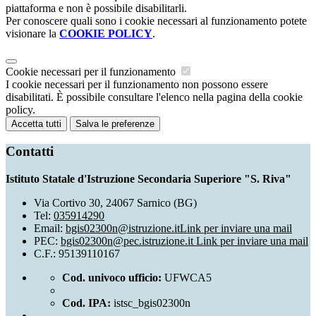
piattaforma e non è possibile disabilitarli.
Per conoscere quali sono i cookie necessari al funzionamento potete
visionare la
COOKIE POLICY
.
Cookie necessari per il funzionamento
I cookie necessari per il funzionamento non possono essere
disabilitati. È possibile consultare l'elenco nella pagina della cookie
policy.
Accetta tutti
Salva le preferenze
Contatti
Istituto Statale d'Istruzione Secondaria Superiore "S. Riva"
Via Cortivo 30, 24067 Sarnico (BG)
Tel:
035914290
Email:
bgis02300n@istruzione.it
Link per inviare una mail
PEC:
bgis02300n@pec.istruzione.it
Link per inviare una mail
C.F.: 95139110167
Cod. univoco ufficio:
UFWCA5
Cod. IPA:
istsc_bgis02300n