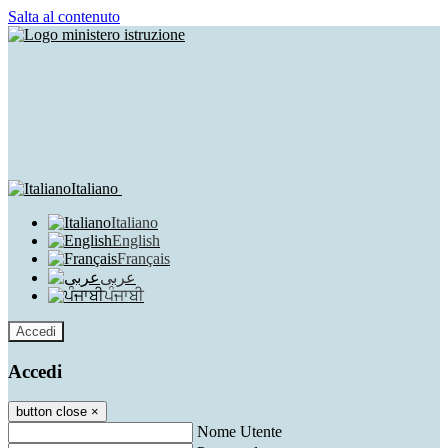
Salta al contenuto
Italiano
Italiano
English
Français
عربى
ਪੰਜਾਬੀ
Accedi
Accedi
button close
×
Nome Utente