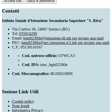
Accetta tutti
Salva le preferenze
Contatti
Istituto Statale d'Istruzione Secondaria Superiore "S. Riva"
Via Cortivo 30, 24067 Sarnico (BG)
Tel:
035914290
Email:
bgis02300n@istruzione.it
Link per inviare una mail
PEC:
bgis02300n@pec.istruzione.it
Link per inviare una mail
C.F.: 95139110167
Cod. univoco ufficio:
UFWCA5
Cod. IPA:
istsc_bgis02300n
Cod. Meccanografico:
BGIS02300N
Sezione Link Utili
Cookie policy
Note legali
Informativa Privacy