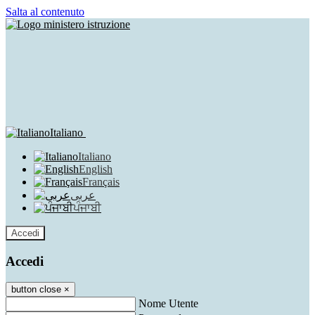
Salta al contenuto
Italiano
Italiano
English
Français
عربى
ਪੰਜਾਬੀ
Accedi
Accedi
button close
×
Nome Utente