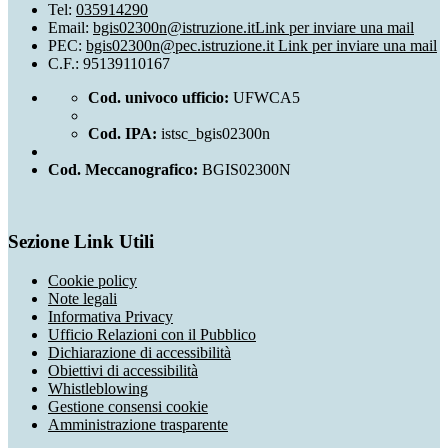
Tel:
035914290
Email:
bgis02300n@istruzione.it
Link per inviare una mail
PEC:
bgis02300n@pec.istruzione.it
Link per inviare una mail
C.F.: 95139110167
Cod. univoco ufficio:
UFWCA5
Cod. IPA:
istsc_bgis02300n
Cod. Meccanografico:
BGIS02300N
Sezione Link Utili
Cookie policy
Note legali
Informativa Privacy
Ufficio Relazioni con il Pubblico
Dichiarazione di accessibilità
Obiettivi di accessibilità
Whistleblowing
Gestione consensi cookie
Amministrazione trasparente