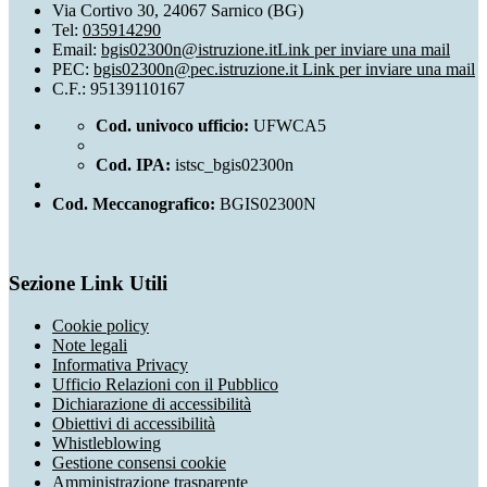
Via Cortivo 30, 24067 Sarnico (BG)
Tel:
035914290
Email:
bgis02300n@istruzione.it
Link per inviare una mail
PEC:
bgis02300n@pec.istruzione.it
Link per inviare una mail
C.F.: 95139110167
Cod. univoco ufficio:
UFWCA5
Cod. IPA:
istsc_bgis02300n
Cod. Meccanografico:
BGIS02300N
Sezione Link Utili
Cookie policy
Note legali
Informativa Privacy
Ufficio Relazioni con il Pubblico
Dichiarazione di accessibilità
Obiettivi di accessibilità
Whistleblowing
Gestione consensi cookie
Amministrazione trasparente