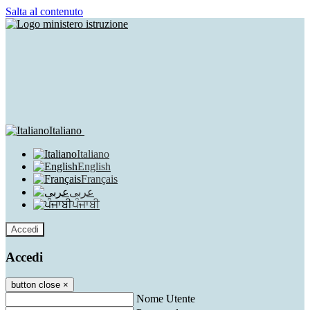
Salta al contenuto
Italiano
Italiano
English
Français
عربى
ਪੰਜਾਬੀ
Accedi
Accedi
button close
×
Nome Utente