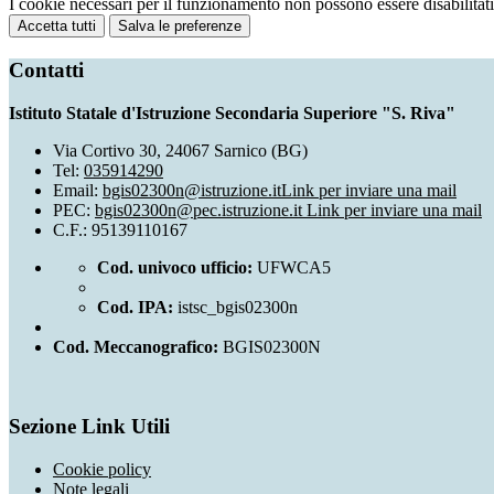
I cookie necessari per il funzionamento non possono essere disabilitati.
Accetta tutti
Salva le preferenze
Contatti
Istituto Statale d'Istruzione Secondaria Superiore "S. Riva"
Via Cortivo 30, 24067 Sarnico (BG)
Tel:
035914290
Email:
bgis02300n@istruzione.it
Link per inviare una mail
PEC:
bgis02300n@pec.istruzione.it
Link per inviare una mail
C.F.: 95139110167
Cod. univoco ufficio:
UFWCA5
Cod. IPA:
istsc_bgis02300n
Cod. Meccanografico:
BGIS02300N
Sezione Link Utili
Cookie policy
Note legali