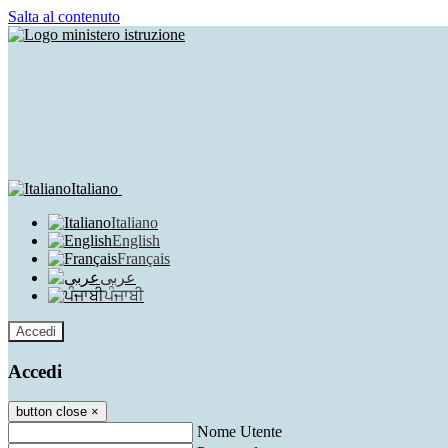
Salta al contenuto
Italiano
Italiano
English
Français
عربى
ਪੰਜਾਬੀ
Accedi
Accedi
button close
×
Nome Utente