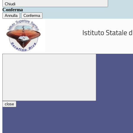
Chiudi
Conferma
Annulla
Conferma
close