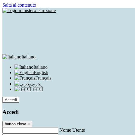
Salta al contenuto
Italiano
Italiano
English
Français
عربى
ਪੰਜਾਬੀ
Accedi
Accedi
button close
×
Nome Utente