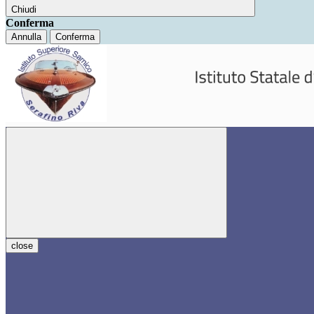
Chiudi
Conferma
Annulla
Conferma
close