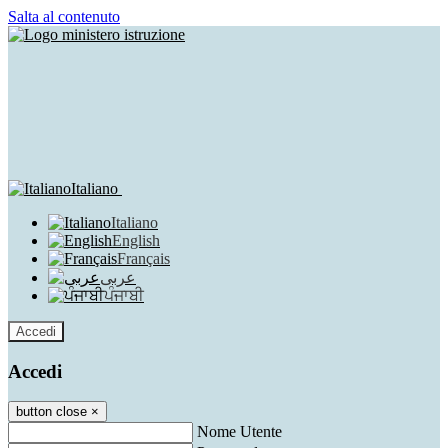
Salta al contenuto
Italiano
Italiano
English
Français
عربى
ਪੰਜਾਬੀ
Accedi
Accedi
button close
×
Nome Utente