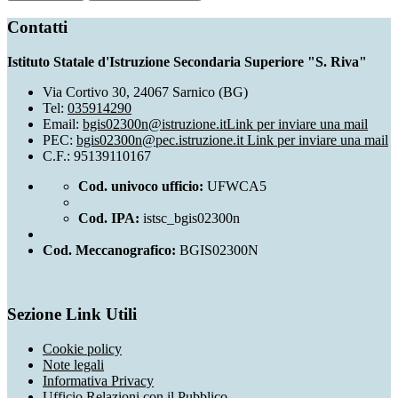
Contatti
Istituto Statale d'Istruzione Secondaria Superiore "S. Riva"
Via Cortivo 30, 24067 Sarnico (BG)
Tel:
035914290
Email:
bgis02300n@istruzione.it
Link per inviare una mail
PEC:
bgis02300n@pec.istruzione.it
Link per inviare una mail
C.F.: 95139110167
Cod. univoco ufficio:
UFWCA5
Cod. IPA:
istsc_bgis02300n
Cod. Meccanografico:
BGIS02300N
Sezione Link Utili
Cookie policy
Note legali
Informativa Privacy
Ufficio Relazioni con il Pubblico