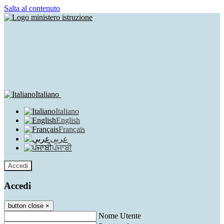
Salta al contenuto
Italiano
Italiano
English
Français
عربى
ਪੰਜਾਬੀ
Accedi
Accedi
button close
×
Nome Utente