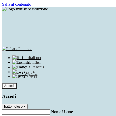
Salta al contenuto
Italiano
Italiano
English
Français
عربى
ਪੰਜਾਬੀ
Accedi
Accedi
button close
×
Nome Utente