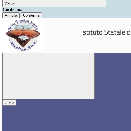
Chiudi
Conferma
Annulla
Conferma
close