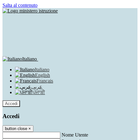
Salta al contenuto
Italiano
Italiano
English
Français
عربى
ਪੰਜਾਬੀ
Accedi
Accedi
button close
×
Nome Utente