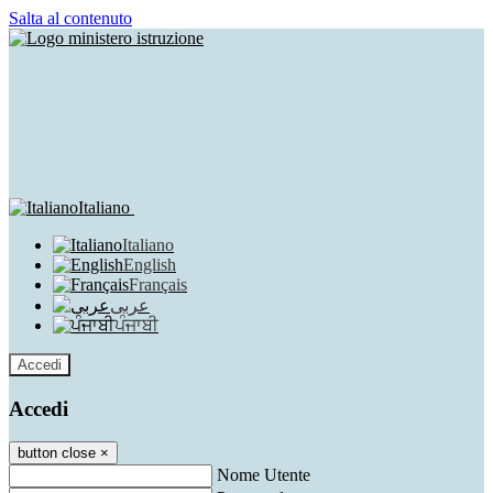
Salta al contenuto
Italiano
Italiano
English
Français
عربى
ਪੰਜਾਬੀ
Accedi
Accedi
button close
×
Nome Utente