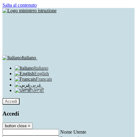
Salta al contenuto
Italiano
Italiano
English
Français
عربى
ਪੰਜਾਬੀ
Accedi
Accedi
button close
×
Nome Utente