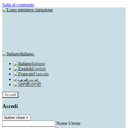
Salta al contenuto
Italiano
Italiano
English
Français
عربى
ਪੰਜਾਬੀ
Accedi
Accedi
button close
×
Nome Utente