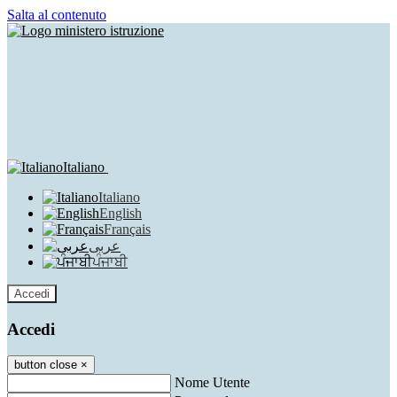
Salta al contenuto
Italiano
Italiano
English
Français
عربى
ਪੰਜਾਬੀ
Accedi
Accedi
button close
×
Nome Utente