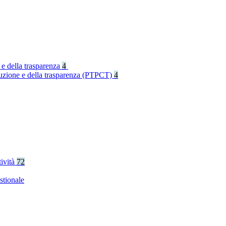
 e della trasparenza
4
rruzione e della trasparenza (PTPCT)
4
tività
72
stionale