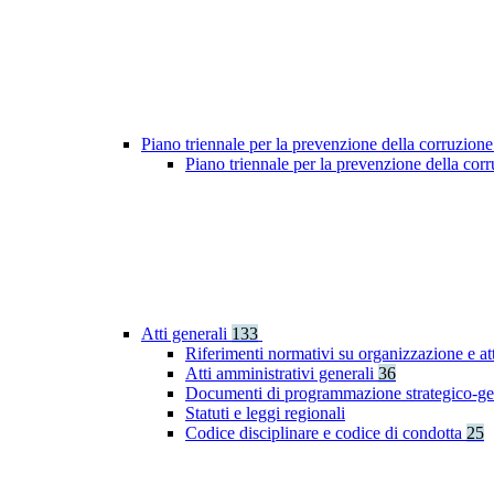
Piano triennale per la prevenzione della corruzione
Piano triennale per la prevenzione della co
Atti generali
133
Riferimenti normativi su organizzazione e at
Atti amministrativi generali
36
Documenti di programmazione strategico-ge
Statuti e leggi regionali
Codice disciplinare e codice di condotta
25