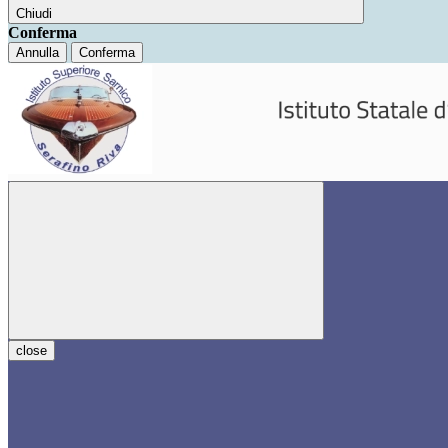
Chiudi
Conferma
Annulla
Conferma
close