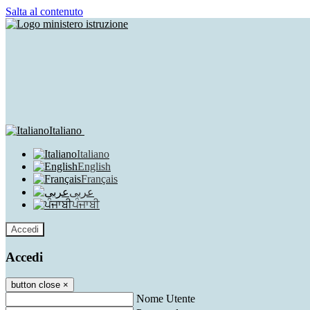
Salta al contenuto
Italiano
Italiano
English
Français
عربى
ਪੰਜਾਬੀ
Accedi
Accedi
button close
×
Nome Utente