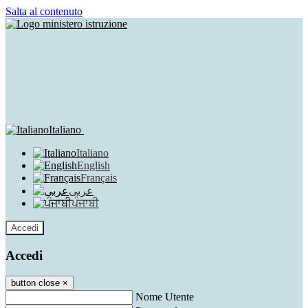
Salta al contenuto
Italiano
Italiano
English
Français
عربى
ਪੰਜਾਬੀ
Accedi
Accedi
button close
×
Nome Utente