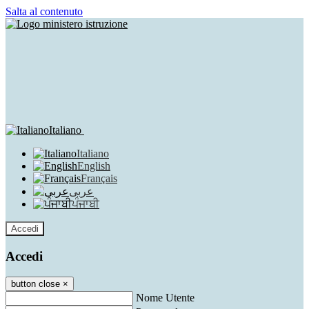
Salta al contenuto
Italiano
Italiano
English
Français
عربى
ਪੰਜਾਬੀ
Accedi
Accedi
button close
×
Nome Utente