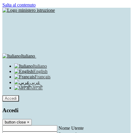
Salta al contenuto
Italiano
Italiano
English
Français
عربى
ਪੰਜਾਬੀ
Accedi
Accedi
button close
×
Nome Utente