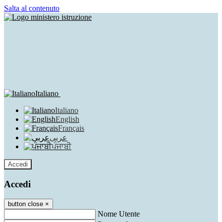
Salta al contenuto
Italiano
Italiano
English
Français
عربى
ਪੰਜਾਬੀ
Accedi
Accedi
button close
×
Nome Utente