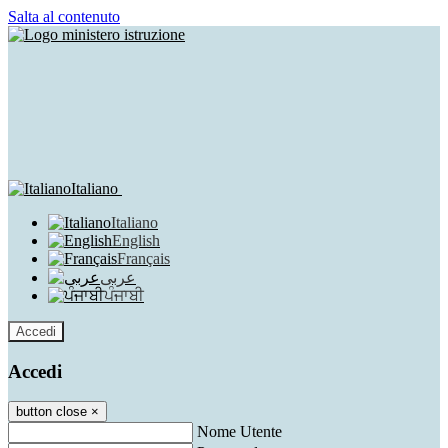
Salta al contenuto
Italiano
Italiano
English
Français
عربى
ਪੰਜਾਬੀ
Accedi
Accedi
button close
×
Nome Utente