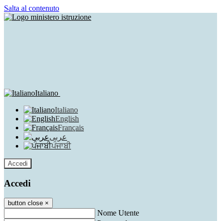
Salta al contenuto
Italiano
Italiano
English
Français
عربى
ਪੰਜਾਬੀ
Accedi
Accedi
button close
×
Nome Utente