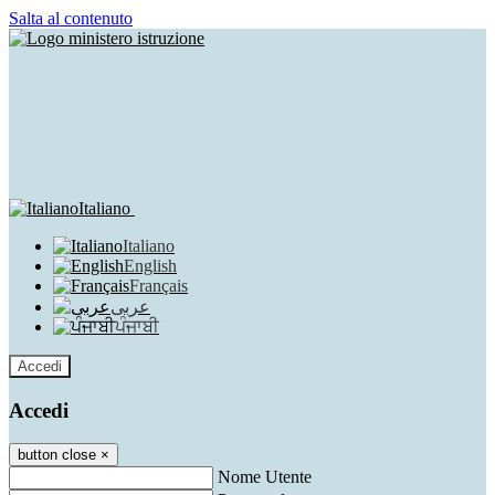
Salta al contenuto
Italiano
Italiano
English
Français
عربى
ਪੰਜਾਬੀ
Accedi
Accedi
button close
×
Nome Utente