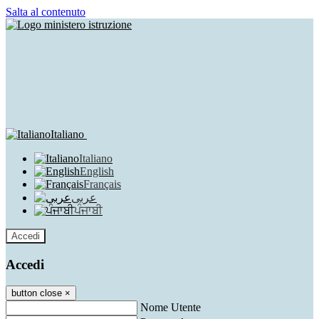
Salta al contenuto
Italiano
Italiano
English
Français
عربى
ਪੰਜਾਬੀ
Accedi
Accedi
button close
×
Nome Utente