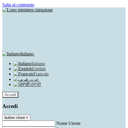
Salta al contenuto
Italiano
Italiano
English
Français
عربى
ਪੰਜਾਬੀ
Accedi
Accedi
button close
×
Nome Utente