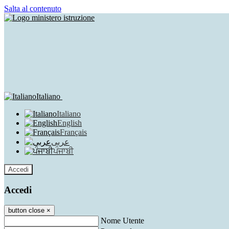
Salta al contenuto
Italiano
Italiano
English
Français
عربى
ਪੰਜਾਬੀ
Accedi
Accedi
button close
×
Nome Utente