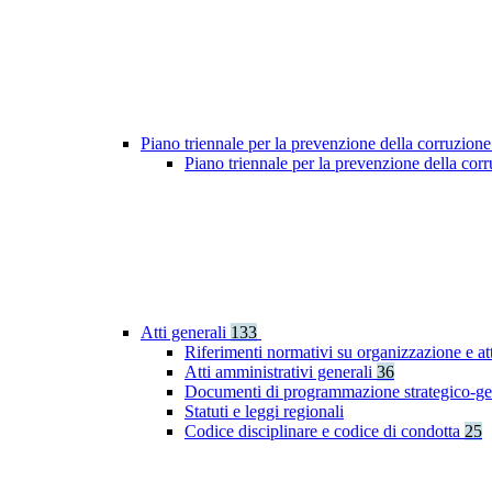
Piano triennale per la prevenzione della corruzione
Piano triennale per la prevenzione della co
Atti generali
133
Riferimenti normativi su organizzazione e at
Atti amministrativi generali
36
Documenti di programmazione strategico-ge
Statuti e leggi regionali
Codice disciplinare e codice di condotta
25