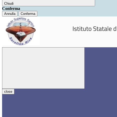
Chiudi
Conferma
Annulla
Conferma
close