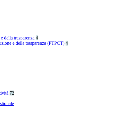
 e della trasparenza
4
rruzione e della trasparenza (PTPCT)
4
tività
72
stionale