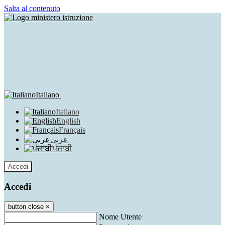
Salta al contenuto
Italiano
Italiano
English
Français
عربى
ਪੰਜਾਬੀ
Accedi
Accedi
button close
×
Nome Utente