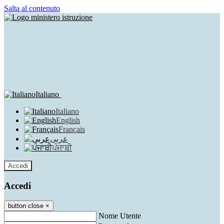
Salta al contenuto
Italiano
Italiano
English
Français
عربى
ਪੰਜਾਬੀ
Accedi
Accedi
button close
×
Nome Utente