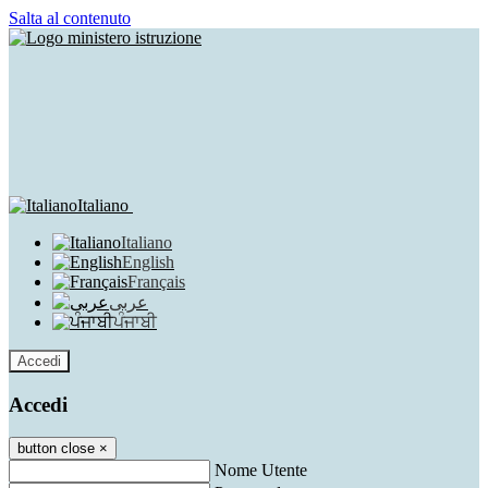
Salta al contenuto
Italiano
Italiano
English
Français
عربى
ਪੰਜਾਬੀ
Accedi
Accedi
button close
×
Nome Utente