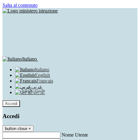
Salta al contenuto
Italiano
Italiano
English
Français
عربى
ਪੰਜਾਬੀ
Accedi
Accedi
button close
×
Nome Utente