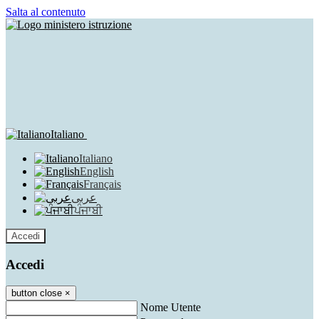
Salta al contenuto
Italiano
Italiano
English
Français
عربى
ਪੰਜਾਬੀ
Accedi
Accedi
button close
×
Nome Utente