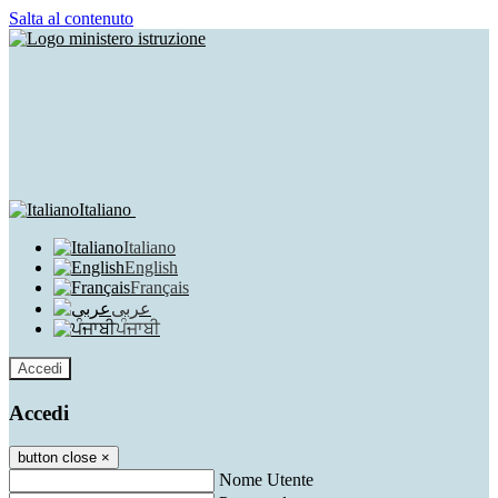
Salta al contenuto
Italiano
Italiano
English
Français
عربى
ਪੰਜਾਬੀ
Accedi
Accedi
button close
×
Nome Utente