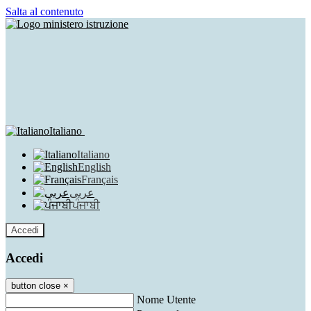
Salta al contenuto
Italiano
Italiano
English
Français
عربى
ਪੰਜਾਬੀ
Accedi
Accedi
button close
×
Nome Utente