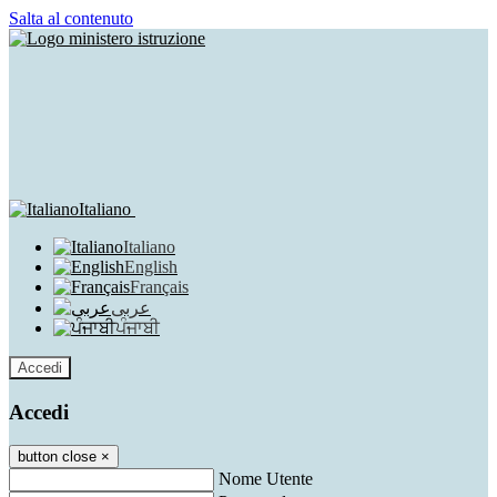
Salta al contenuto
Italiano
Italiano
English
Français
عربى
ਪੰਜਾਬੀ
Accedi
Accedi
button close
×
Nome Utente