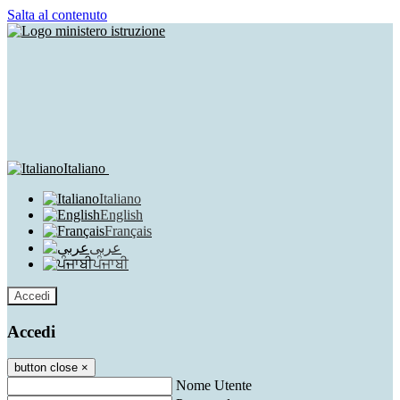
Salta al contenuto
Italiano
Italiano
English
Français
عربى
ਪੰਜਾਬੀ
Accedi
Accedi
button close
×
Nome Utente