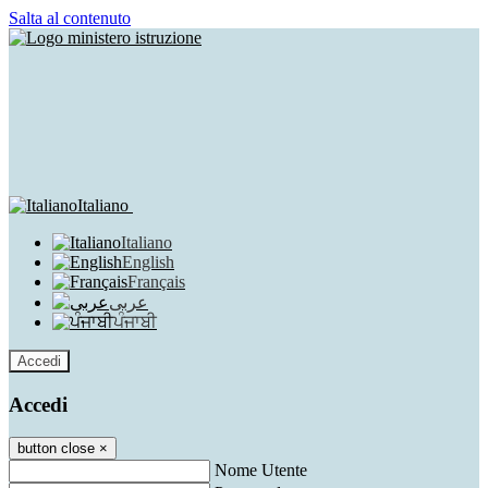
Salta al contenuto
Italiano
Italiano
English
Français
عربى
ਪੰਜਾਬੀ
Accedi
Accedi
button close
×
Nome Utente