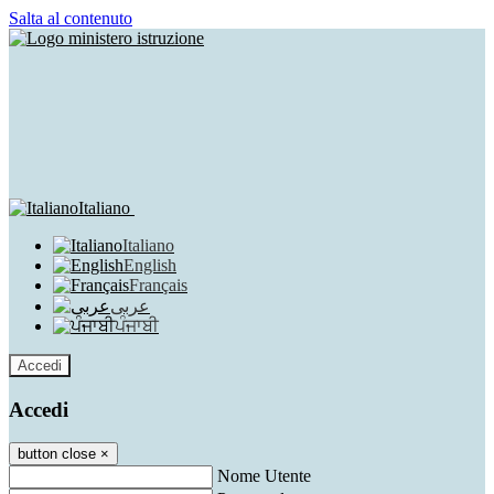
Salta al contenuto
Italiano
Italiano
English
Français
عربى
ਪੰਜਾਬੀ
Accedi
Accedi
button close
×
Nome Utente