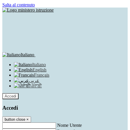
Salta al contenuto
Italiano
Italiano
English
Français
عربى
ਪੰਜਾਬੀ
Accedi
Accedi
button close
×
Nome Utente