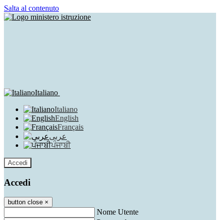
Salta al contenuto
Italiano
Italiano
English
Français
عربى
ਪੰਜਾਬੀ
Accedi
Accedi
button close
×
Nome Utente