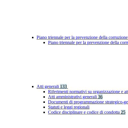
Piano triennale per la prevenzione della corruzione
Piano triennale per la prevenzione della co
Atti generali
133
Riferimenti normativi su organizzazione e at
Atti amministrativi generali
36
Documenti di programmazione strategico-ge
Statuti e leggi regionali
Codice disciplinare e codice di condotta
25