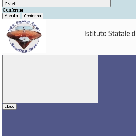
Chiudi
Conferma
Annulla
Conferma
close