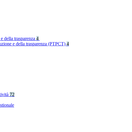
 e della trasparenza
4
rruzione e della trasparenza (PTPCT)
4
tività
72
stionale