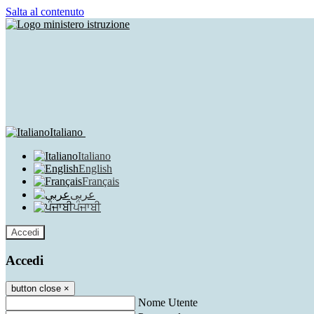
Salta al contenuto
Italiano
Italiano
English
Français
عربى
ਪੰਜਾਬੀ
Accedi
Accedi
button close
×
Nome Utente