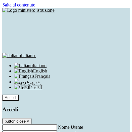
Salta al contenuto
Italiano
Italiano
English
Français
عربى
ਪੰਜਾਬੀ
Accedi
Accedi
button close
×
Nome Utente